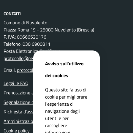
CONTATTI
Comune di Nuvolento
Piazza Roma 19 - 25080 Nuvolento (Brescia)
P. IVA: 00666520176
Telefono: 030 6900811
Posta Elettronica Certificata:
protocollo@pec.comune.nuvolento.bs.it
Avviso sull'utilizzo
Email:
protocollo@comune.nuvolento.bs.it
dei cookies
Leggi le FAQ
Questo sito fa uso di
Prenotazione appuntamento
cookie per migliorare
Segnalazione disservizio
l’esperienza di
navigazione degli
Richiesta d'assistenza
utenti e per
Amministrazione trasparente
raccogliere
Cookie policy
informazioni