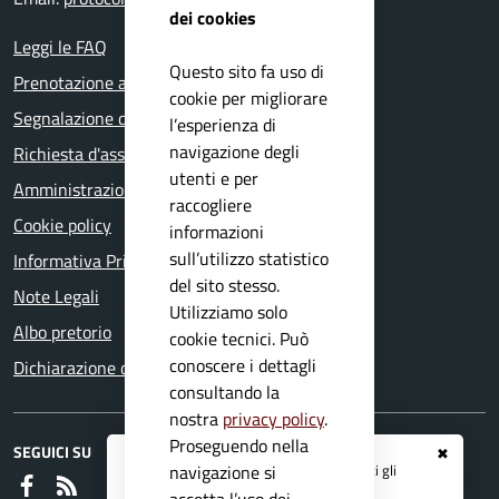
dei cookies
Leggi le FAQ
Questo sito fa uso di
Prenotazione appuntamento
cookie per migliorare
Segnalazione disservizio
l’esperienza di
navigazione degli
Richiesta d'assistenza
utenti e per
Amministrazione trasparente
raccogliere
Cookie policy
informazioni
sull’utilizzo statistico
Informativa Privacy
del sito stesso.
Note Legali
Utilizziamo solo
Albo pretorio
cookie tecnici. Può
conoscere i dettagli
Dichiarazione di accessibilità
consultando la
nostra
privacy policy
.
Proseguendo nella
SEGUICI SU
✖
Registrati ai servizi
APP IO
e ricevi tutti gli
navigazione si
Faceboook
RSS
aggiornamenti dall'Ente
accetta l’uso dei