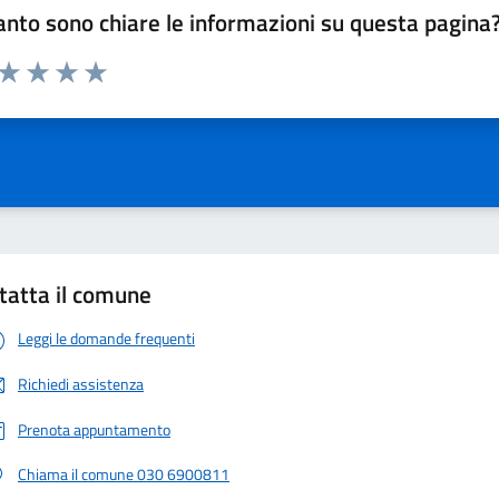
nto sono chiare le informazioni su questa pagina
 da 1 a 5 stelle la pagina
ta 1 stelle su 5
Valuta 2 stelle su 5
Valuta 3 stelle su 5
Valuta 4 stelle su 5
Valuta 5 stelle su 5
tatta il comune
Leggi le domande frequenti
Richiedi assistenza
Prenota appuntamento
Chiama il comune 030 6900811