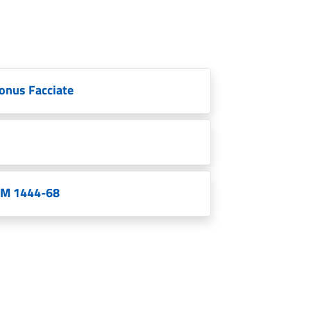
onus Facciate
 DM 1444-68