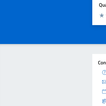
Qua
Valuta
Valu
Con