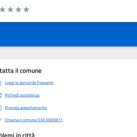
 da 1 a 5 stelle la pagina
ta 1 stelle su 5
Valuta 2 stelle su 5
Valuta 3 stelle su 5
Valuta 4 stelle su 5
Valuta 5 stelle su 5
tatta il comune
Leggi le domande frequenti
Richiedi assistenza
Prenota appuntamento
Chiama il comune 030 6900811
blemi in città