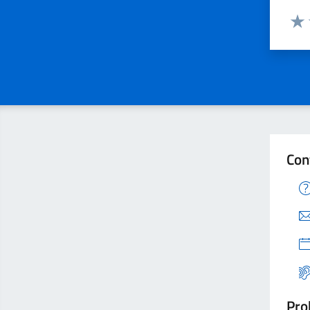
Valuta
Valu
Con
Pro