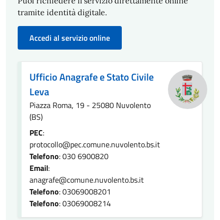
Puoi richiedere il servizio direttamente online
tramite identità digitale.
Accedi al servizio online
Ufficio Anagrafe e Stato Civile
Leva
Piazza Roma, 19 - 25080 Nuvolento
(BS)
PEC
:
protocollo@pec.comune.nuvolento.bs.it
Telefono
: 030 6900820
Email
:
anagrafe@comune.nuvolento.bs.it
Telefono
: 03069008201
Telefono
: 03069008214