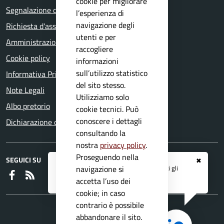
cookie per migliorare
Segnalazione disservizio
l’esperienza di
navigazione degli
Richiesta d'assistenza
utenti e per
Amministrazione trasparente
raccogliere
Cookie policy
informazioni
sull’utilizzo statistico
Informativa Privacy
del sito stesso.
Note Legali
Utilizziamo solo
Albo pretorio
cookie tecnici. Può
conoscere i dettagli
Dichiarazione di accessibilità
consultando la
nostra
privacy policy
.
Proseguendo nella
SEGUICI SU
✖
Registrati ai servizi
APP IO
e ricevi tutti gli
navigazione si
Faceboook
RSS
aggiornamenti dall'Ente
accetta l’uso dei
cookie; in caso
contrario è possibile
abbandonare il sito.