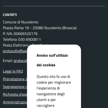
CONTATTI
Comune di Nuvolento
Piazza Roma 19 - 25080 Nuvolento (Brescia)
P. IVA: 00666520176
Telefono: 030 6900811
Posta Elettronica Certificata:
protocollo@pec.comune.nuvolento.bs.it
Avviso sull'utilizzo
Email:
protocollo@comune.nuvolento.bs.it
dei cookies
Leggi le FAQ
Questo sito fa uso di
Prenotazione appuntamento
cookie per migliorare
Segnalazione disservizio
l’esperienza di
navigazione degli
Richiesta d'assistenza
utenti e per
Amministrazione trasparente
raccogliere