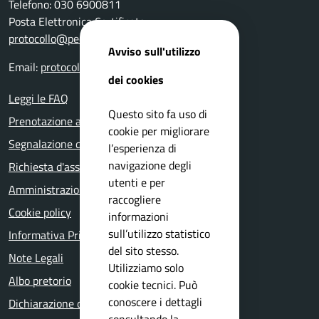
Telefono: 030 6900811
Posta Elettronica Certificata:
protocollo@pec.comune.nuvolento.bs.it
Avviso sull'utilizzo
Email:
protocollo@comune.nuvolento.bs.it
dei cookies
Leggi le FAQ
Questo sito fa uso di
Prenotazione appuntamento
cookie per migliorare
Segnalazione disservizio
l’esperienza di
navigazione degli
Richiesta d'assistenza
utenti e per
Amministrazione trasparente
raccogliere
Cookie policy
informazioni
sull’utilizzo statistico
Informativa Privacy
del sito stesso.
Note Legali
Utilizziamo solo
Albo pretorio
cookie tecnici. Può
conoscere i dettagli
Dichiarazione di accessibilità
consultando la