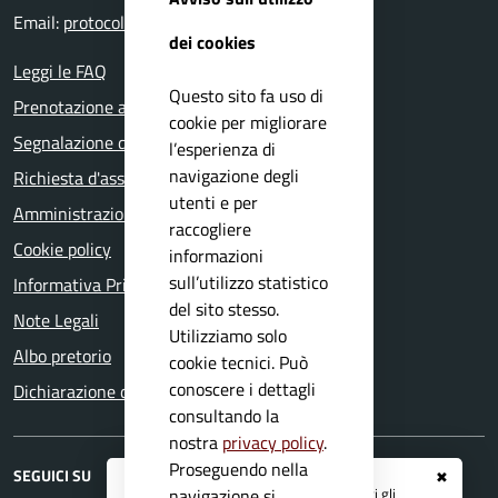
Email:
protocollo@comune.nuvolento.bs.it
dei cookies
Leggi le FAQ
Questo sito fa uso di
Prenotazione appuntamento
cookie per migliorare
Segnalazione disservizio
l’esperienza di
navigazione degli
Richiesta d'assistenza
utenti e per
Amministrazione trasparente
raccogliere
Cookie policy
informazioni
sull’utilizzo statistico
Informativa Privacy
del sito stesso.
Note Legali
Utilizziamo solo
Albo pretorio
cookie tecnici. Può
conoscere i dettagli
Dichiarazione di accessibilità
consultando la
nostra
privacy policy
.
Proseguendo nella
SEGUICI SU
✖
Registrati ai servizi
APP IO
e ricevi tutti gli
navigazione si