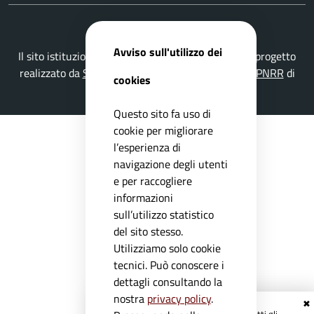
Avviso sull'utilizzo dei
Il sito istituzionale del Comune di Nuvolento è un progetto
realizzato da
Secoval srl
con la
Soluzione Comuni PNRR
di
cookies
ISWEB S.p.A.
Questo sito fa uso di
cookie per migliorare
l’esperienza di
navigazione degli utenti
e per raccogliere
informazioni
sull’utilizzo statistico
del sito stesso.
Utilizziamo solo cookie
tecnici. Può conoscere i
dettagli consultando la
nostra
privacy policy
.
✖
Registrati ai servizi
APP IO
e ricevi tutti gli