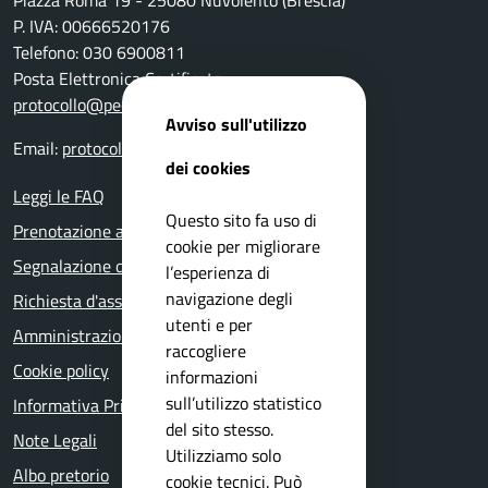
Piazza Roma 19 - 25080 Nuvolento (Brescia)
P. IVA: 00666520176
Telefono: 030 6900811
Posta Elettronica Certificata:
protocollo@pec.comune.nuvolento.bs.it
Avviso sull'utilizzo
Email:
protocollo@comune.nuvolento.bs.it
dei cookies
Leggi le FAQ
Questo sito fa uso di
Prenotazione appuntamento
cookie per migliorare
Segnalazione disservizio
l’esperienza di
navigazione degli
Richiesta d'assistenza
utenti e per
Amministrazione trasparente
raccogliere
Cookie policy
informazioni
sull’utilizzo statistico
Informativa Privacy
del sito stesso.
Note Legali
Utilizziamo solo
Albo pretorio
cookie tecnici. Può