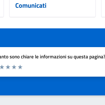
Comunicati
nto sono chiare le informazioni su questa pagina
 da 1 a 5 stelle la pagina
ta 1 stelle su 5
Valuta 2 stelle su 5
Valuta 3 stelle su 5
Valuta 4 stelle su 5
Valuta 5 stelle su 5