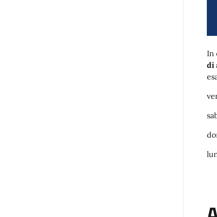
In
di
es
ve
sa
do
lu
A