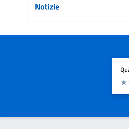
Notizie
Qua
Valuta
Valu