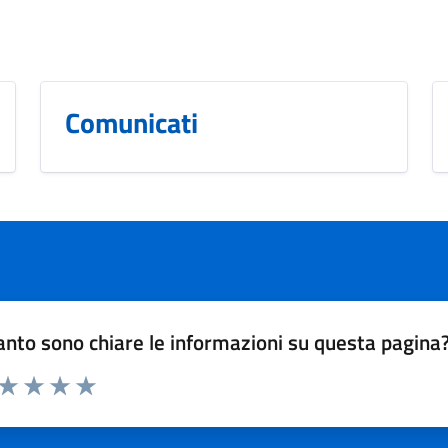
Comunicati
nto sono chiare le informazioni su questa pagina
 da 1 a 5 stelle la pagina
ta 1 stelle su 5
Valuta 2 stelle su 5
Valuta 3 stelle su 5
Valuta 4 stelle su 5
Valuta 5 stelle su 5