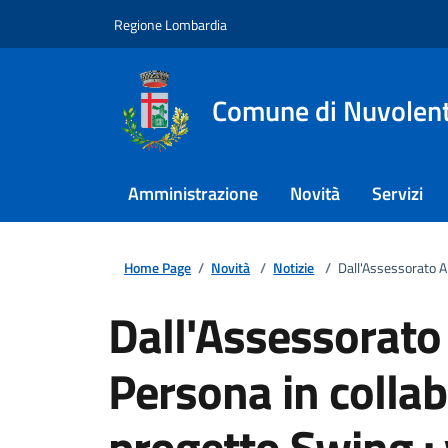
Regione Lombardia
Comune di Nuvolen
Amministrazione
Novità
Servizi
Home Page
/
Novità
/
Notizie
/
Dall'Assessorato Ai
Dall'Assessorato 
Persona in colla
progetto Swing : v