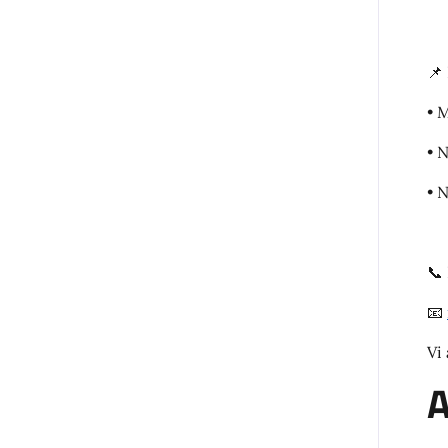
📌 
• 
• 
• 
📞
📧
Vi
A