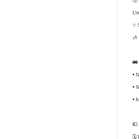
🕝
Un
✨ 
🎶
🚌
• 
• 
• 
💶
🗓