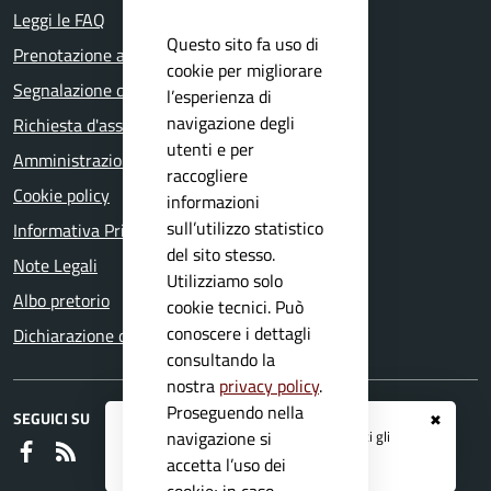
Leggi le FAQ
Questo sito fa uso di
Prenotazione appuntamento
cookie per migliorare
Segnalazione disservizio
l’esperienza di
navigazione degli
Richiesta d'assistenza
utenti e per
Amministrazione trasparente
raccogliere
Cookie policy
informazioni
sull’utilizzo statistico
Informativa Privacy
del sito stesso.
Note Legali
Utilizziamo solo
Albo pretorio
cookie tecnici. Può
conoscere i dettagli
Dichiarazione di accessibilità
consultando la
nostra
privacy policy
.
Proseguendo nella
SEGUICI SU
✖
Registrati ai servizi
APP IO
e ricevi tutti gli
navigazione si
Faceboook
RSS
aggiornamenti dall'Ente
accetta l’uso dei
cookie; in caso