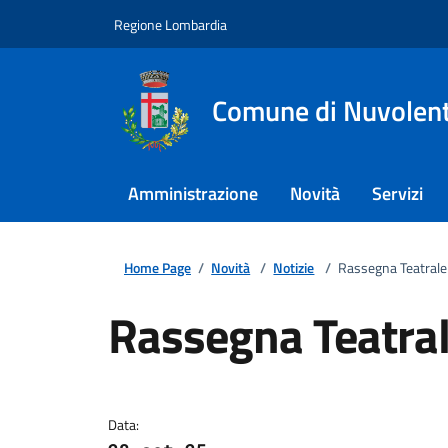
Regione Lombardia
Comune di Nuvolen
Amministrazione
Novità
Servizi
Home Page
/
Novità
/
Notizie
/
Rassegna Teatral
Rassegna Teatra
Dettagli della notizi
Data: