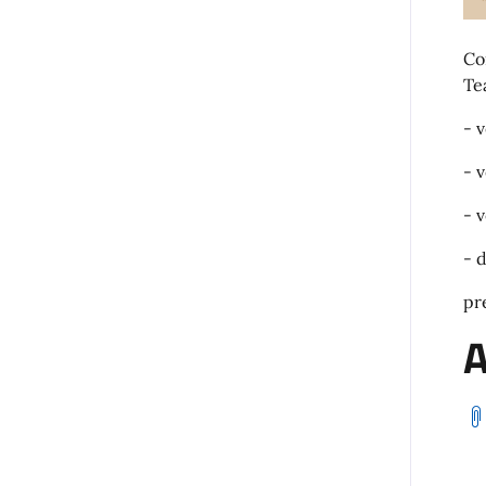
Co
Te
- 
- 
- 
- 
pr
A