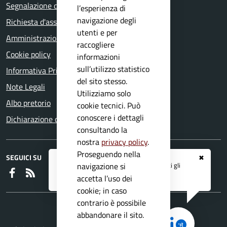
Segnalazione disservizio
l’esperienza di
navigazione degli
Richiesta d'assistenza
utenti e per
Amministrazione trasparente
raccogliere
Cookie policy
informazioni
sull’utilizzo statistico
Informativa Privacy
del sito stesso.
Note Legali
Utilizziamo solo
Albo pretorio
cookie tecnici. Può
conoscere i dettagli
Dichiarazione di accessibilità
consultando la
nostra
privacy policy
.
Proseguendo nella
SEGUICI SU
✖
Registrati ai servizi
APP IO
e ricevi tutti gli
navigazione si
Faceboook
RSS
aggiornamenti dall'Ente
accetta l’uso dei
cookie; in caso
contrario è possibile
abbandonare il sito.