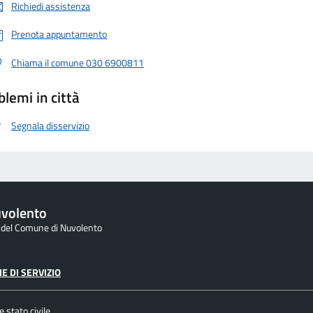
Richiedi assistenza
Prenota appuntamento
Chiama il comune 030 6900811
blemi in città
Segnala disservizio
volento
e del Comune di Nuvolento
E DI SERVIZIO
 stato civile