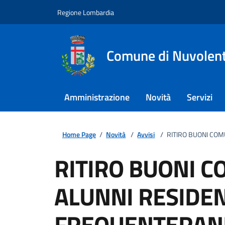
Regione Lombardia
Comune di Nuvolen
Amministrazione
Novità
Servizi
Home Page
/
Novità
/
Avvisi
/
RITIRO BUONI COM
RITIRO BUONI C
ALUNNI RESIDEN
FREQUENTERAN