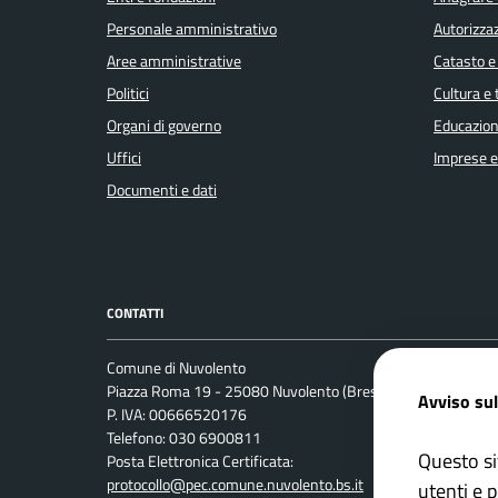
Personale amministrativo
Autorizzaz
Aree amministrative
Catasto e
Politici
Cultura e
Organi di governo
Educazion
Uffici
Imprese 
Documenti e dati
CONTATTI
Comune di Nuvolento
Leggi le 
Piazza Roma 19 - 25080 Nuvolento (Brescia)
Avviso sul
Prenotaz
P. IVA: 00666520176
Telefono: 030 6900811
Segnalazi
Questo si
Posta Elettronica Certificata:
Richiesta
protocollo@pec.comune.nuvolento.bs.it
utenti e p