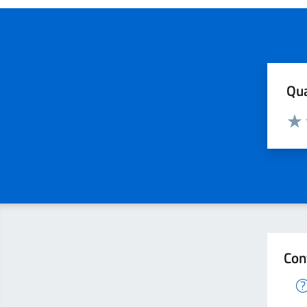
Qua
Valuta
Valu
Con