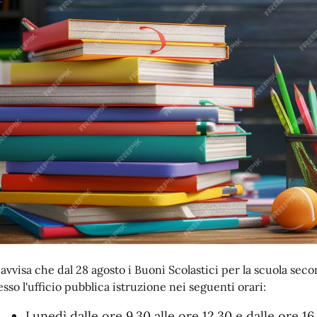
 avvisa che dal 28 agosto i Buoni Scolastici per la scuola seco
esso l'ufficio pubblica istruzione nei seguenti orari:
Lunedì dalle ore 9.30 alle ore 12.30 e dalle ore 16.