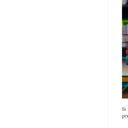
Si
pr