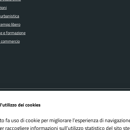
ioni
 urbanistica
 tempo libero
e e formazione
e commercio
FAQ
Amministrazione trasparente
l'utilizzo dei cookies
ione appuntamento
Cookie policy
one disservizio
Informativa Privacy
to fa uso di cookie per migliorare l’esperienza di navigazion
 d'assistenza
Note Legali
er raccogliere informazioni sull’utilizzo statistico del sito st