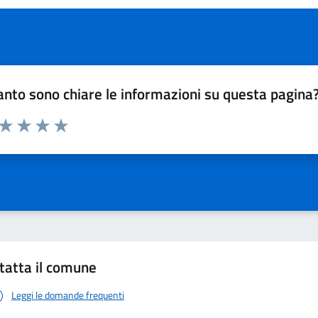
nto sono chiare le informazioni su questa pagina
 da 1 a 5 stelle la pagina
ta 1 stelle su 5
Valuta 2 stelle su 5
Valuta 3 stelle su 5
Valuta 4 stelle su 5
Valuta 5 stelle su 5
tatta il comune
Leggi le domande frequenti