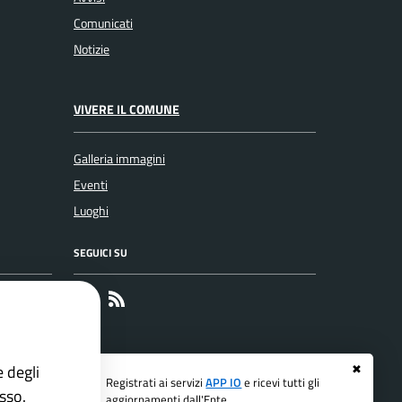
Comunicati
Notizie
VIVERE IL COMUNE
Galleria immagini
Eventi
Luoghi
SEGUICI SU
Faceboook
RSS
e degli
✖
Registrati ai servizi
APP IO
e ricevi tutti gli
esso.
aggiornamenti dall'Ente