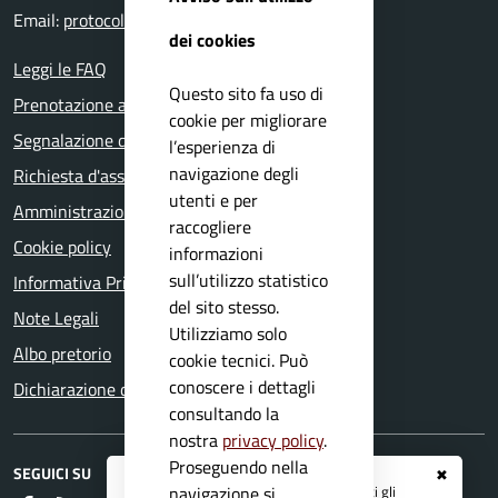
Email:
protocollo@comune.nuvolento.bs.it
dei cookies
Leggi le FAQ
Questo sito fa uso di
Prenotazione appuntamento
cookie per migliorare
Segnalazione disservizio
l’esperienza di
navigazione degli
Richiesta d'assistenza
utenti e per
Amministrazione trasparente
raccogliere
Cookie policy
informazioni
sull’utilizzo statistico
Informativa Privacy
del sito stesso.
Note Legali
Utilizziamo solo
Albo pretorio
cookie tecnici. Può
conoscere i dettagli
Dichiarazione di accessibilità
consultando la
nostra
privacy policy
.
Proseguendo nella
SEGUICI SU
✖
Registrati ai servizi
APP IO
e ricevi tutti gli
navigazione si