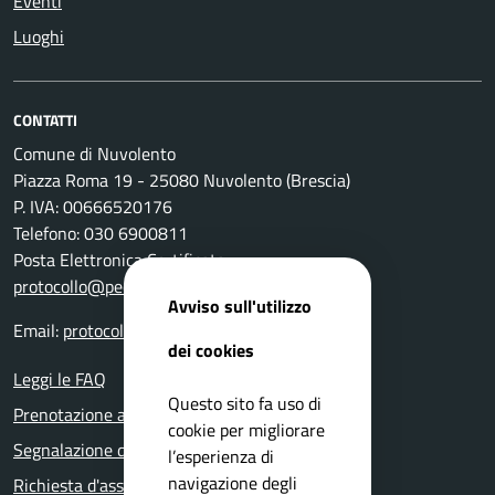
Eventi
Luoghi
CONTATTI
Comune di Nuvolento
Piazza Roma 19 - 25080 Nuvolento (Brescia)
P. IVA: 00666520176
Telefono: 030 6900811
Posta Elettronica Certificata:
protocollo@pec.comune.nuvolento.bs.it
Avviso sull'utilizzo
Email:
protocollo@comune.nuvolento.bs.it
dei cookies
Leggi le FAQ
Questo sito fa uso di
Prenotazione appuntamento
cookie per migliorare
Segnalazione disservizio
l’esperienza di
navigazione degli
Richiesta d'assistenza