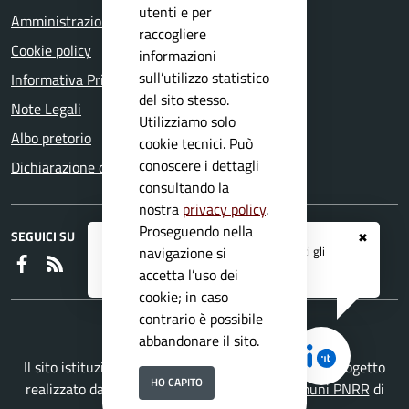
utenti e per
Amministrazione trasparente
raccogliere
Cookie policy
informazioni
sull’utilizzo statistico
Informativa Privacy
del sito stesso.
Note Legali
Utilizziamo solo
Albo pretorio
cookie tecnici. Può
conoscere i dettagli
Dichiarazione di accessibilità
consultando la
nostra
privacy policy
.
Proseguendo nella
SEGUICI SU
✖
Registrati ai servizi
APP IO
e ricevi tutti gli
navigazione si
Faceboook
RSS
aggiornamenti dall'Ente
accetta l’uso dei
cookie; in caso
contrario è possibile
abbandonare il sito.
Il sito istituzionale del Comune di Nuvolento è un progetto
HO CAPITO
realizzato da
Secoval srl
con la
Soluzione Comuni PNRR
di