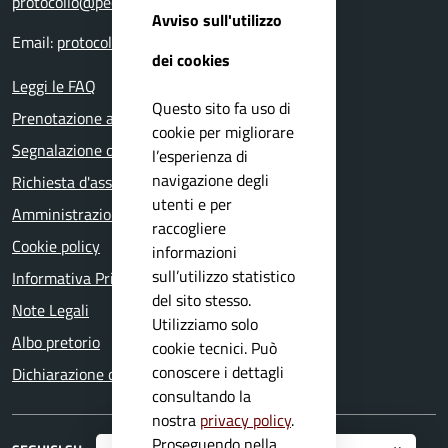
protocollo@pec.comune.nuvolento.bs.it
Avviso sull'utilizzo
Email:
protocollo@comune.nuvolento.bs.it
dei cookies
Leggi le FAQ
Questo sito fa uso di
Prenotazione appuntamento
cookie per migliorare
Segnalazione disservizio
l’esperienza di
navigazione degli
Richiesta d'assistenza
utenti e per
Amministrazione trasparente
raccogliere
Cookie policy
informazioni
sull’utilizzo statistico
Informativa Privacy
del sito stesso.
Note Legali
Utilizziamo solo
Albo pretorio
cookie tecnici. Può
conoscere i dettagli
Dichiarazione di accessibilità
consultando la
nostra
privacy policy
.
Proseguendo nella