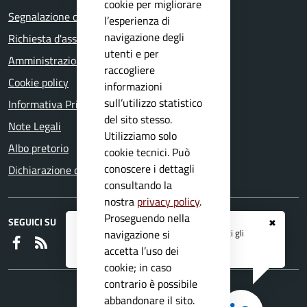
cookie per migliorare
Segnalazione disservizio
l’esperienza di
navigazione degli
Richiesta d'assistenza
utenti e per
Amministrazione trasparente
raccogliere
Cookie policy
informazioni
sull’utilizzo statistico
Informativa Privacy
del sito stesso.
Note Legali
Utilizziamo solo
Albo pretorio
cookie tecnici. Può
conoscere i dettagli
Dichiarazione di accessibilità
consultando la
nostra
privacy policy
.
Proseguendo nella
SEGUICI SU
✖
Registrati ai servizi
APP IO
e ricevi tutti gli
navigazione si
Faceboook
RSS
aggiornamenti dall'Ente
accetta l’uso dei
cookie; in caso
contrario è possibile
abbandonare il sito.