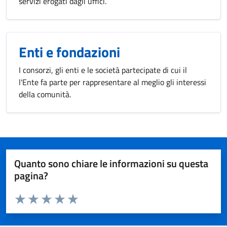
servizi erogati dagli uffici.
Enti e fondazioni
I consorzi, gli enti e le società partecipate di cui il
l'Ente fa parte per rappresentare al meglio gli interessi
della comunità.
Quanto sono chiare le informazioni su questa
pagina?
Valuta da 1 a 5 stelle la pagina
Valuta 1 stelle su 5
Valuta 2 stelle su 5
Valuta 3 stelle su 5
Valuta 4 stelle su 5
Valuta 5 stelle su 5