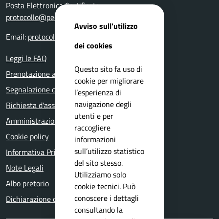
Posta Elettronica Certificata:
protocollo@pec.comune.nuvolento.bs.it
Avviso sull'utilizzo
Email:
protocollo@comune.nuvolento.bs.it
dei cookies
Leggi le FAQ
Questo sito fa uso di
Prenotazione appuntamento
cookie per migliorare
Segnalazione disservizio
l’esperienza di
navigazione degli
Richiesta d'assistenza
utenti e per
Amministrazione trasparente
raccogliere
Cookie policy
informazioni
sull’utilizzo statistico
Informativa Privacy
del sito stesso.
Note Legali
Utilizziamo solo
Albo pretorio
cookie tecnici. Può
conoscere i dettagli
Dichiarazione di accessibilità
consultando la