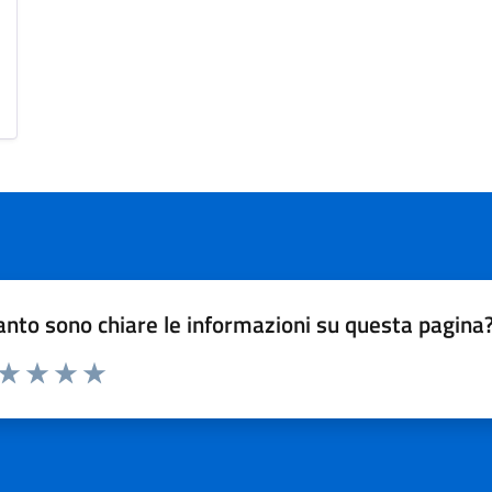
nto sono chiare le informazioni su questa pagina
 da 1 a 5 stelle la pagina
ta 1 stelle su 5
Valuta 2 stelle su 5
Valuta 3 stelle su 5
Valuta 4 stelle su 5
Valuta 5 stelle su 5