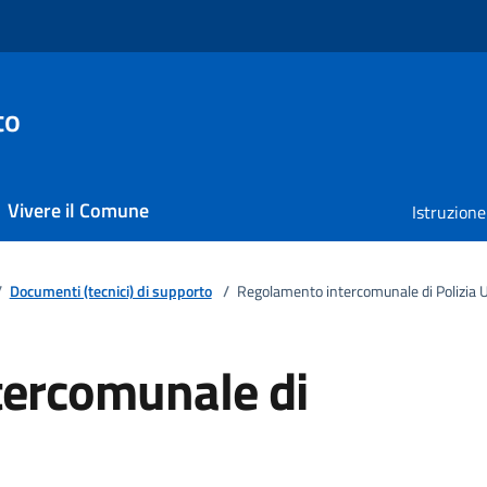
to
Vivere il Comune
Istruzione
/
Documenti (tecnici) di supporto
/
Regolamento intercomunale di Polizia 
ercomunale di