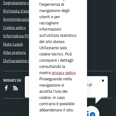
Segnalazione disservizio
l’esperienza di
navigazione degli
Richiesta d'assistenza
utenti e per
Amministrazione trasparente
raccogliere
Cookie policy
informazioni
sull’utilizzo statistico
Informativa Privacy
del sito stesso.
Note Legali
Utilizziamo solo
Albo pretorio
cookie tecnici. Può
conoscere i dettagli
Dichiarazione di accessibilità
consultando la
nostra
privacy policy
.
Proseguendo nella
SEGUICI SU
✖
Registrati ai servizi
APP IO
e ricevi tutti gli
navigazione si
Faceboook
RSS
aggiornamenti dall'Ente
accetta l’uso dei
cookie; in caso
contrario è possibile
abbandonare il sito.