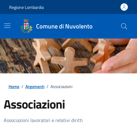
Regione Lombardia
Comune di Nuvolento
Home
/
Argomenti
/
Associazioni
Associazioni
Dettagli della notizia
Associazioni lavoratori e relativi diritti