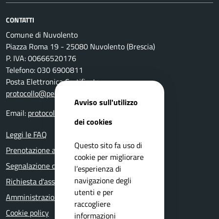
CONTATTI
Comune di Nuvolento
Piazza Roma 19 - 25080 Nuvolento (Brescia)
P. IVA: 00666520176
Telefono: 030 6900811
Posta Elettronica Certificata:
protocollo@pec.comune.nuvolento.bs.it
Avviso sull'utilizzo
Email:
protocollo@comune.nuvolento.bs.it
dei cookies
Leggi le FAQ
Questo sito fa uso di
Prenotazione appuntamento
cookie per migliorare
Segnalazione disservizio
l’esperienza di
navigazione degli
Richiesta d'assistenza
utenti e per
Amministrazione trasparente
raccogliere
Cookie policy
informazioni