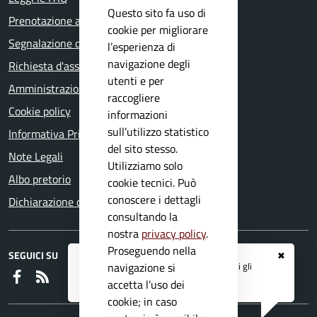
Questo sito fa uso di
Prenotazione appuntamento
cookie per migliorare
Segnalazione disservizio
l’esperienza di
navigazione degli
Richiesta d'assistenza
utenti e per
Amministrazione trasparente
raccogliere
Cookie policy
informazioni
sull’utilizzo statistico
Informativa Privacy
del sito stesso.
Note Legali
Utilizziamo solo
Albo pretorio
cookie tecnici. Può
conoscere i dettagli
Dichiarazione di accessibilità
consultando la
nostra
privacy policy
.
Proseguendo nella
SEGUICI SU
✖
Registrati ai servizi
APP IO
e ricevi tutti gli
navigazione si
Faceboook
RSS
aggiornamenti dall'Ente
accetta l’uso dei
cookie; in caso