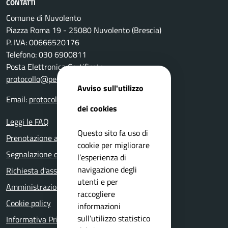
CONTATTI
Comune di Nuvolento
Piazza Roma 19 - 25080 Nuvolento (Brescia)
P. IVA: 00666520176
Telefono: 030 6900811
Posta Elettronica Certificata:
protocollo@pec.comune.nuvolento.bs.it
Avviso sull'utilizzo
Email:
protocollo@comune.nuvolento.bs.it
dei cookies
Leggi le FAQ
Questo sito fa uso di
Prenotazione appuntamento
cookie per migliorare
Segnalazione disservizio
l’esperienza di
navigazione degli
Richiesta d'assistenza
utenti e per
Amministrazione trasparente
raccogliere
Cookie policy
informazioni
sull’utilizzo statistico
Informativa Privacy